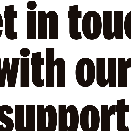
t in tou
with ou
support