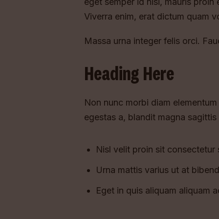
eget semper id nisi, mauris proin e
Viverra enim, erat dictum quam vo
Massa urna integer felis orci. Fa
Heading Here
Non nunc morbi diam elementum eu
egestas a, blandit magna sagittis
Nisl velit proin sit consectetur
Urna mattis varius ut at bibend
Eget in quis aliquam aliquam a