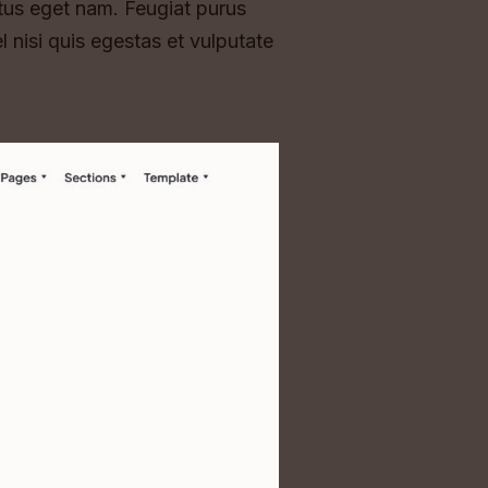
tus eget nam. Feugiat purus
nisi quis egestas et vulputate