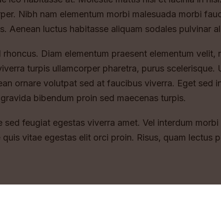
orper. Nibh nam elementum morbi malesuada morbi fauc
s. Aenean luctus habitasse aliquam sodales pulvinar ali
d rhoncus. Diam elementum praesent elementum velit, non
 viverra turpis ullamcorper pharetra, purus scelerisque
n ornare volutpat sed at faucibus viverra. Eget sed i
 gravida bibendum proin sed maecenas turpis.
 sed feugiat egestas viverra amet. Vel interdum morbi 
 quis vitae egestas elit orci proin. Risus, quam lectus 