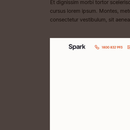
Et dignissim morbi tortor sceler
cursus lorem ipsum. Montes, metu
consectetur vestibulum, sit aenean