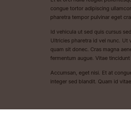
congue tortor adipiscing ullamc
pharetra tempor pulvinar eget cra
Id vehicula ut sed quis cursus se
Ultricies pharetra id vel nunc. Ut
quam sit donec. Cras magna aenea
fermentum augue. Vitae tincidunt
Accumsan, eget nisi. Et at congue
integer sed blandit. Quam id vitae