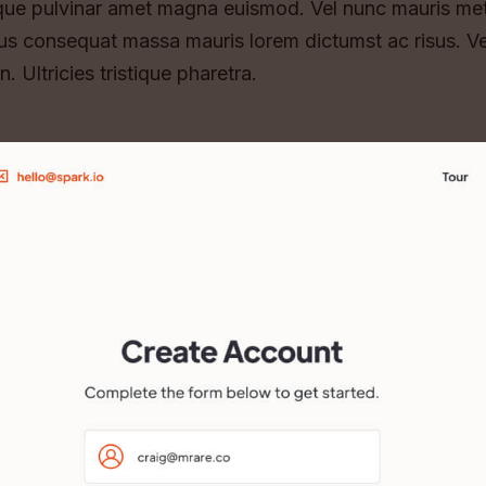
isque pulvinar amet magna euismod. Vel nunc mauris me
s consequat massa mauris lorem dictumst ac risus. Vel 
. Ultricies tristique pharetra.