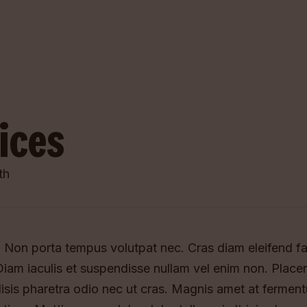
ices
th
 Non porta tempus volutpat nec. Cras diam eleifend faci
iam iaculis et suspendisse nullam vel enim non. Placerat
lisis pharetra odio nec ut cras. Magnis amet at ferm