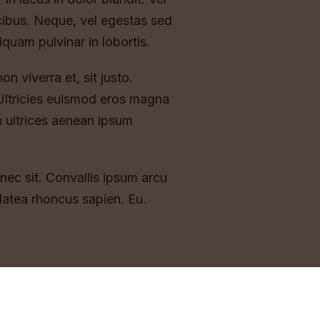
ibus. Neque, vel egestas sed
quam pulvinar in lobortis.
 viverra et, sit justo.
. Ultricies euismod eros magna
n ultrices aenean ipsum
nec sit. Convallis ipsum arcu
platea rhoncus sapien. Eu.