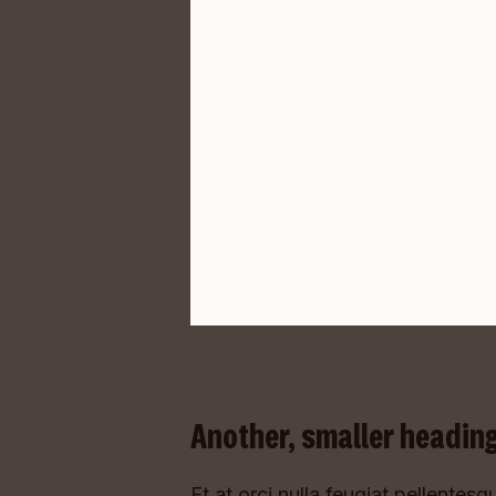
Another, smaller headin
Et at orci nulla feugiat pellentesqu