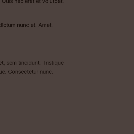
. Quis nec erat et volutpat.
 dictum nunc et. Amet.
, sem tincidunt. Tristique
que. Consectetur nunc.