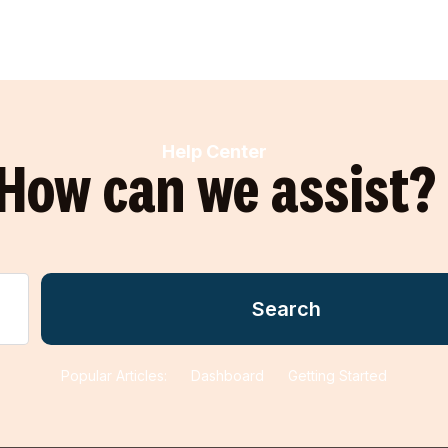
Help Center
How can we assist?
Popular Articles:
Dashboard
Getting Started