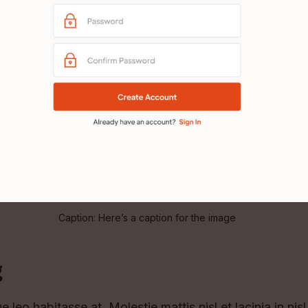
Caption: Here’s a caption for the image
g
e leo habitasse at. Molestie mattis nisl et lacinia in nisl.