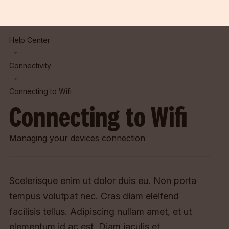
Help Center
Connectivity
Connecting to Wifi
Connecting to Wifi
Managing your devices connection
Scelerisque enim ut dolor duis eu. Non porta
tempus volutpat nec. Cras diam eleifend
facilisis tellus. Adipiscing nullam amet, et ut
elementum id ac est. Diam iaculis et