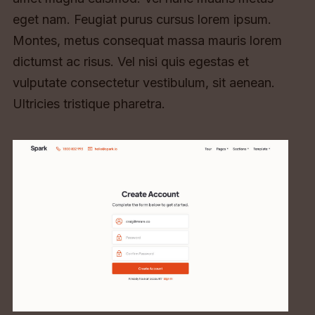
eget nam. Feugiat purus cursus lorem ipsum.
Montes, metus consequat massa mauris lorem
dictumst ac risus. Vel nisi quis egestas et
vulputate consectetur vestibulum, sit aenean.
Ultricies tristique pharetra.